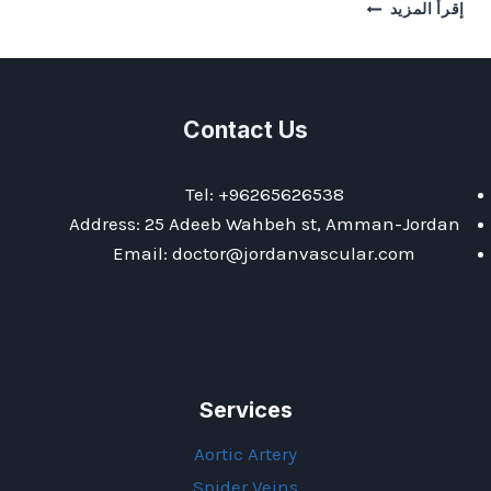
SEVERE
إقرأ المزيد
DEEP
VEIN
THROMBOSIS
(AR)
Contact Us
Tel: +96265626538
Address: 25 Adeeb Wahbeh st, Amman-Jordan
Email: doctor@jordanvascular.com
Services
Aortic Artery
Spider Veins