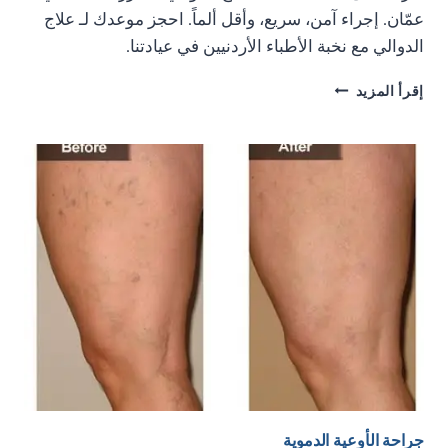
عمّان. إجراء آمن، سريع، وأقل ألماً. احجز موعدك لـ علاج
الدوالي مع نخبة الأطباء الأردنيين في عيادتنا.
علاج
إقرأ المزيد
الدوالي
بالليزر
في
الأردن:
التقنية،
الإجراء،
والتعافي
السريع
في
عيادة
الاردن
لجراحة
الشرايين
جراحة الأوعية الدموية