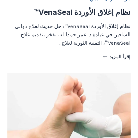
نظام إغلاق الأوردة VenaSeal™
نظام إغلاق الأوردة VenaSeal™: حل حديث لعلاج دوالي
الساقين في عيادة د. عمر حمدالله، نفخر بتقديم علاج
VenaSeal™، التقنية الثورية لعلاج…
نظام
إقرأ المزيد
إغلاق
الأوردة
VENASEAL™