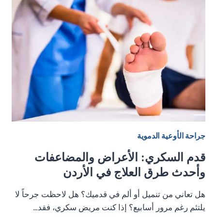
—
هل
هو
مجرد
تعب
أم
انسداد
في
الشرايين
الطرفية؟
جراحة الأوعية الدموية
قدم السكري: الأعراض والمضاعفات
وأحدث طرق العلاج في الأردن
هل تعاني من تنميل أو ألم في قدميك؟ هل لاحظت جرحاً لا
يلتئم رغم مرور أسابيع؟ إذا كنت مريض سكري، فقد…