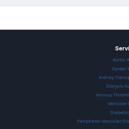
Serv
Aortic 
Spider 
Kidney Trans
Dialysis A
Venous Throm
Varicose 
Diabetic
Peripheral Vascular Di