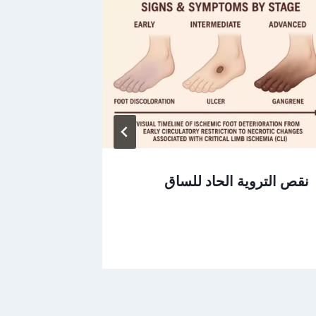
نقص التروية الحاد للساق
هل يمكن 
الشرايين
لدى الرج