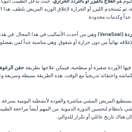
ليوم هو
العلاج بالليزر أو بالتردد الحراري
، حيث يُدخل الطبيب أنبوباً 
 ثم يُستخدم الليزر أو الحرارة لإغلاق الوريد المريض بلطف. هذا ا
 جداً وكدمات محدودة.
VenaSea)
وهي من أحدث الأساليب في هذا المجال. في هذه 
إغلاقه نهائياً من دون حرارة أو شقوق. وهي مناسبة جداً لمن يفضلون
 فيها الأوردة صغيرة أو سطحية، فيمكن علاجها بطريقة
حقن الرغوة
ماشه واختفائه تدريجياً مع الوقت. هذه الطريقة بسيطة وسريعة وغالبا
يستطيع المريض المشي مباشرة والعودة لأنشطته اليومية بسرعة. ي
ي بانتظام لتحسين الدورة الدموية. من المهم أيضاً مراجعة الطبيب
كان هناك تاريخ عائلي أو تكرار للدوالي.