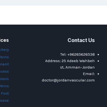
ices
Contact Us
Artery
Tel: +96265626538
Veins
Address: 25 Adeeb Wahbeh
plant
st, Amman-Jordan
ccess
Email:
bosis
doctor@jordanvascular.com
Veins
 Foot
sease